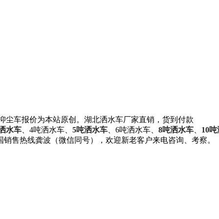
格抑尘车报价为本站原创。湖北洒水车厂家直销，货到付款
吨洒水车
、4吨洒水车、
5吨洒水车
、6吨洒水车、
8吨洒水车
、
10
国销售热线龚波（微信同号），欢迎新老客户来电咨询、考察。