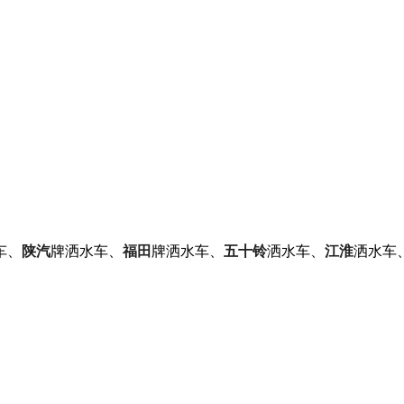
车、
陕汽
牌洒水车、
福田
牌洒水车、
五十铃
洒水车、
江淮
洒水车