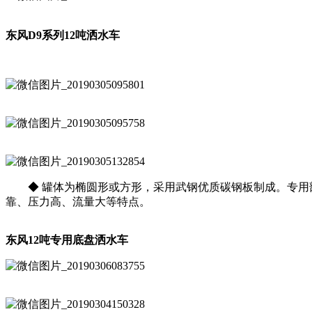
东风D9系列12吨洒水车
◆ 罐体为椭圆形或方形，采用武钢优质碳钢板制成。专用部
靠、压力高、流量大等特点。
东风12吨专用底盘洒水车