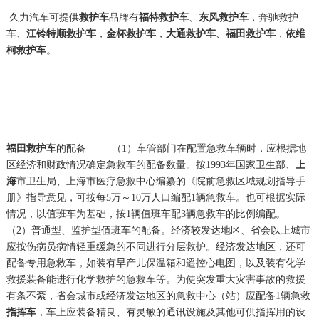
久力汽车可提供
救护车
品牌有
福特
救护车
、
东风救护车
，奔驰救护
车、
江铃特顺救护车
，
金杯救护车
，
大通救护车
、
福田救护车
，
依维
柯救护车
。
福田救护车
的配备 （1）车管部门在配置急救车辆时，应根据地
区经济和财政情况确定急救车的配备数量。按1993年国家卫生部、
上
海
市卫生局、上海市医疗急救中心编纂的《院前急救区域规划指导手
册》指导意见，可按每5万～10万人口编配1辆急救车。也可根据实际
情况，以值班车为基础，按1辆值班车配3辆急救车的比例编配。
（2）普通型、监护型值班车的配备。经济较发达地区、省会以上城市
应按伤病员病情轻重缓急的不同进行分层救护。经济发达地区，还可
配备专用急救车，如装有早产儿保温箱和遥控心电图，以及装有化学
救援装备能进行化学救护的急救车等。为使突发重大灾害事故的救援
有条不紊，省会城市或经济发达地区的急救中心（站）应配备1辆急救
指挥车
，车上应装备精良、有灵敏的通讯设施及其他可供指挥用的设