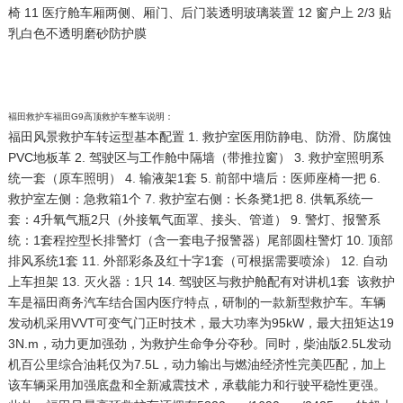
椅 11 医疗舱车厢两侧、厢门、后门装透明玻璃装置 12 窗户上 2/3 贴
乳白色不透明磨砂防护膜
褔田救护车福田G9高顶救护车整车说明：
福田风景救护车转运型基本配置 1. 救护室医用防静电、防滑、防腐蚀
PVC地板革 2. 驾驶区与工作舱中隔墙（带推拉窗） 3. 救护室照明系
统一套（原车照明） 4. 输液架1套 5. 前部中墙后：医师座椅一把 6.
救护室左侧：急救箱1个 7. 救护室右侧：长条凳1把 8. 供氧系统一
套：4升氧气瓶2只（外接氧气面罩、接头、管道） 9. 警灯、报警系
统：1套程控型长排警灯（含一套电子报警器）尾部圆柱警灯 10. 顶部
排风系统1套 11. 外部彩条及红十字1套（可根据需要喷涂） 12. 自动
上车担架 13. 灭火器：1只 14. 驾驶区与救护舱配有对讲机1套
该
救护
车
是
福田
商务汽车结合国内医疗特点，研制的一款新型
救护车
。车辆
发动机采用VVT可变气门正时技术，最大功率为95kW，最大扭矩达19
3N.m，动力更加强劲，为救护生命争分夺秒。同时，柴油版2.5L发动
机百公里综合油耗仅为7.5L，动力输出与燃油经济性完美匹配，加上
该车辆采用加强底盘和全新减震技术，承载能力和行驶平稳性更强。