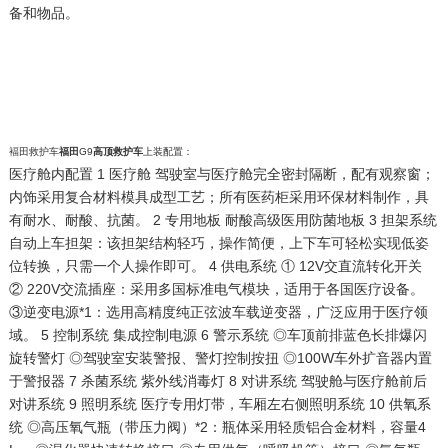
备和物品。
褔田救护车
福田
G9
高顶救护车
上装配置：
医疗舱内配置 1 医疗舱 驾驶室与医疗舱完全密封隔断，配有观察窗；
内饰采用复合材料模具成型工艺；所有医药柜采用环保材料制作，具
有耐水、耐酸、抗菌。 2 专用地板 耐酸高级医用防菌地板 3 担架系统
自动上车担架：该担架结构轻巧，操作简便，上下车可轻松实现低姿
位转换，只需一个人操作即可。 4 供电系统 ① 12V交直流转化开关
② 220V交流插座：采用多国标准电气模块，适用于各国医疗设备。
③逆变电源*1：选用高精度纯正弦波车载逆变器，广泛应用于医疗领
域。 5 控制系统 集成控制电源 6 警示系统 ◎车顶前排蓝色长排爆闪
旋转警灯 ◎驾驶室安装警报、警灯控制按扭 ◎100W车外扩音器内置
于警报器 7 杀菌系统 紫外线消毒灯 8 对讲系统 驾驶舱与医疗舱前后
对讲系统 9 照明系统 医疗专用灯带，车厢左右侧照明系统 10 供氧系
统 ◎高压氧气瓶（带压力阀）*2：瓶体采用轻质铝合金材料，容量4