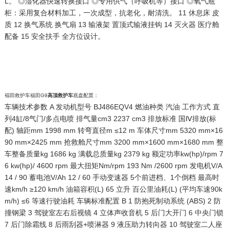
L。 ◎湿化器快速转换接口 ◎专用供气（呼吸机等）接口 ◎氧气瓶
柜：采用复合材料加工，一次成型，抗老化，耐清洗。 11 休息床 皮
质 12 换气系统 换气扇 13 输液架 置顶式输液挂钩 14 灭火器 医疗舱
配备 15 安全扶手 全方位设计。
褔田救护车福田G9
高顶救护车
底盘配置：
车辆技术参数 A 发动机型号 BJ486EQV4 燃油种类 汽油 工作方式 直
列4缸/8气门/多点电喷 排气量cm3 2237 cm3 排放标准 国Ⅳ排放(标
配) 轴距mm 1998 mm 转弯直径m ≤12 m 车体尺寸mm 5320 mm×16
90 mm×2425 mm 抢救舱尺寸mm 3200 mm×1600 mm×1680 mm 整
车整备质量kg 1686 kg 满载总质量kg 2379 kg 额定功率kw(hp)/rpm 7
6 kw(hp)/ 4600 rpm 最大扭矩Nm/rpm 193 Nm /2600 rpm 发电机V/A
14 / 90 蓄电池V/Ah 12 / 60 手动变速器 5个前进档、1个倒档 最高时
速km/h ≥120 km/h 油箱容积(L) 65 立升 百公里油耗(L) (平均车速90k
m/h) ≤6 等速行驶油耗 车辆标准配置 B 1 防抱死制动系统 (ABS) 2 防
撞钢梁 3 驾驶室左右后视镜 4 立体声收音机 5 后门大开门 6 中央门锁
7 后门除霜线 8 后雨刮器+喷淋器 9 液压助力转向器 10 驾驶室二人座