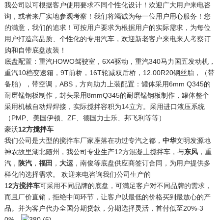
我公司以可根据客户使用要求不同个性化设计！欢迎广大用户来电咨
询，或者来厂实地参观考察！我们将竭诚为每一位用户用心服务！您
的满意，我们的追求！可按用户要求为根据用户的实际需求，为每位
用户打造高品质、个性化的专用汽车，欢迎新老客户来电来人考察订
购和自带底盘改装！
底盘配置：重汽HOWO驾驶室，6X4驱动，重汽340马力国五发动机，
重汽10档变速箱，9T前桥，16T轮减双后桥，12.00R20钢丝胎，（带
备胎），带空调，ABS，方向助力上装配置：罐体采用6mm Q345的
耐磨锰钢板制作，封头采用8mmQ345的耐磨锰钢板制作，罐体整个
采用机械自动焊焊接，实际搅拌容积为14立方。采用进口液压系统
（PMP、美国伊顿、ZF、德国力士乐、邦飞利等等）
豪沃
12方搅拌车
我们公司是大型的搅拌车厂家座落在功过专汽之都，
中华
文明发源地
神农故里湖北随州，我公司专业生产12方混凝土搅拌车，与
东风
，重
汽，
陕汽
，
福田
，
大运
，南俊等底盘供应商签订合同，为用户提供多
样化的选择需求。 欢迎来电咨询我们公司生产的
1
2方搅拌车
可采用不同品牌的底盘，可满足客户对不同品牌的需求，
而且厂价直销，拒绝中间环节，让客户以最低的价格买到最放心的产
品。并为客户代办全国分期贷款，分期选择灵活，首付低至20%-3
0%。