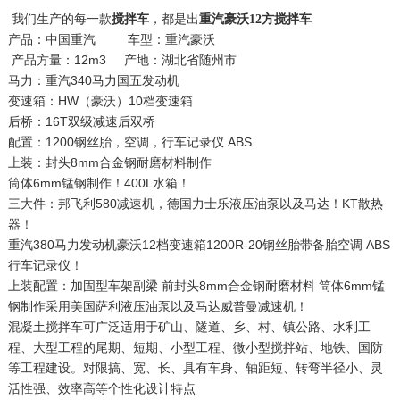
我们生产的每一款
搅拌车
，都是出
重汽
豪沃
12方搅拌车
产品：中国重汽 车型：重汽豪沃
产品方量：12m3 产地：湖北省随州市
马力：重汽340马力国五发动机
变速箱：HW（豪沃）10档变速箱
后桥：16T双级减速后双桥
配置：1200钢丝胎，空调，行车记录仪 ABS
上装：封头8mm合金钢耐磨材料制作
筒体6mm锰钢制作！400L水箱！
三大件：邦飞利580减速机，德国力士乐液压油泵以及马达！KT散热
器！
重汽380马力发动机豪沃12档变速箱1200R-20钢丝胎带备胎空调 ABS
行车记录仪！
上装配置：加固型车架副梁 前封头8mm合金钢耐磨材料 筒体6mm锰
钢制作采用美国萨利液压油泵以及马达威普曼减速机！
混凝土搅拌车可广泛适用于矿山、隧道、乡、村、镇公路、水利工
程、大型工程的尾期、短期、小型工程、微小型搅拌站、地铁、国防
等工程建设。对限搞、宽、长、具有车身、轴距短、转弯半径小、灵
活性强、效率高等个性化设计特点