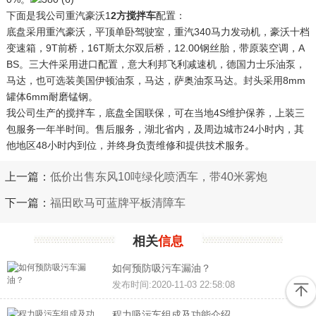
下面是我公司重汽豪沃1
2方搅拌车
配置：
底盘采用重汽豪沃，平顶单卧驾驶室，重汽340马力发动机，豪沃十档
变速箱，9T前桥，16T斯太尔双后桥，12.00钢丝胎，带原装空调，A
BS。三大件采用进口配置，意大利邦飞利减速机，德国力士乐油泵，
马达，也可选装美国伊顿油泵，马达，萨奥油泵马达。封头采用8mm
罐体6mm耐磨锰钢。
我公司生产的搅拌车，底盘全国联保，可在当地4S维护保养，上装三
包服务一年半时间。售后服务，湖北省内，及周边城市24小时内，其
他地区48小时内到位，并终身负责维修和提供技术服务。
上一篇：
低价出售东风10吨绿化喷洒车，带40米雾炮
下一篇：
福田欧马可蓝牌平板清障车
相关
信息
如何预防吸污车漏油？
发布时间:2020-11-03 22:58:08
程力吸污车组成及功能介绍