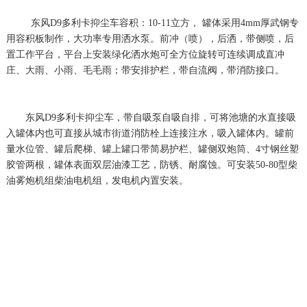
东风D9多利卡抑尘车容积：10-11立方， 罐体采用4mm厚武钢专
用容积板制作，大功率专用洒水泵。前冲（喷），后洒，带侧喷，后
置工作平台，平台上安装绿化洒水炮可全方位旋转可连续调成直冲
庄、大雨、小雨、毛毛雨；带安排护栏，带自流阀，带消防接口。
东风D9多利卡抑尘车，带自吸泵自吸自排，可将池塘的水直接吸
入罐体内也可直接从城市街道消防栓上连接注水，吸入罐体内。罐前
量水位管、罐后爬梯、罐上罐口带简易护栏、罐侧双炮筒、4寸钢丝塑
胶管两根，罐体表面双层油漆工艺，防锈、耐腐蚀。可安装50-80型柴
油雾炮机组柴油电机组，发电机内置安装。