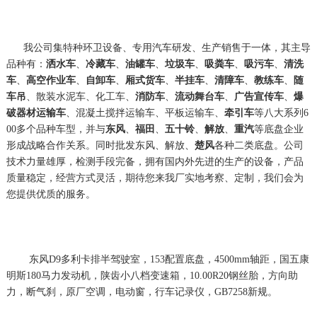
我公司集特种环卫设备、专用汽车研发、生产销售于一体，其主导
品种有：
洒水车
、
冷藏车
、
油罐车
、
垃圾车
、
吸粪车
、
吸污车
、
清洗
车
、
高空作业车
、
自卸车
、
厢式货车
、
半挂车
、
清障车
、
教练车
、
随
车吊
、散装水泥车、化工车、
消防车
、
流动舞台车
、
广告宣传车
、
爆
破器材运输车
、混凝土搅拌运输车、平板运输车、
牵引车
等八大系列6
00多个品种车型，并与
东风
、
福田
、
五十铃
、
解放
、
重汽
等底盘企业
形成战略合作关系。同时批发东风、解放、
楚风
各种二类底盘。公司
技术力量雄厚，检测手段完备，拥有国内外先进的生产的设备，产品
质量稳定，经营方式灵活，期待您来我厂实地考察、定制，我们会为
您提供优质的服务。
东风D9多利卡排半驾驶室，153配置底盘，4500mm轴距，国五康
明斯180马力发动机，陕齿小八档变速箱，10.00R20钢丝胎，方向助
力，断气刹，原厂空调，电动窗，行车记录仪，GB7258新规。