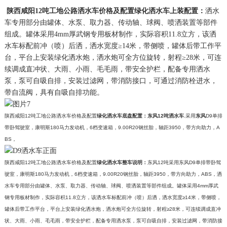
陕西咸阳12吨工地公路
洒水车价格
及配置绿化
洒水车
上装配置：
洒水
车专用部分由罐体、水泵、取力器、传动轴、球阀、喷洒装置等部件
组成。罐体采用4mm厚武钢专用板材制作，实际容积11.8立方，该洒
水车标配前冲（喷）后洒，洒水宽度≥14米，带侧喷，罐体后带工作平
台，平台上安装绿化洒水炮，洒水炮可全方位旋转，射程≥28米，可连
续调成直冲状、大雨、小雨、毛毛雨，带安全护栏，配备专用洒水
泵，泵可自吸自排，安装过滤网，带消防接口，可通过消防栓进水，
带自流阀，具有自吸自排功能。
陕西咸阳12吨工地公路洒水车价格及配置
绿化洒水车底盘配置：
东风12吨洒水车
.采用
东风
D9单排
带卧驾驶室，康明斯180马力发动机，6档变速箱，9.00R20钢丝胎，轴距3950，带方向助力，A
BS，
陕西咸阳12吨工地公路洒水车价格及配置
绿化洒水车整车说明：
东风12吨采用东风D9单排带卧驾
驶室，康明斯180马力发动机，6档变速箱，9.00R20钢丝胎，轴距3950，带方向助力，ABS，洒
水车专用部分由罐体、水泵、取力器、传动轴、球阀、喷洒装置等部件组成。罐体采用4mm厚武
钢专用板材制作，实际容积11.8立方，该洒水车标配前冲（喷）后洒，洒水宽度≥14米，带侧喷，
罐体后带工作平台，平台上安装绿化洒水炮，洒水炮可全方位旋转，射程≥28米，可连续调成直冲
状、大雨、小雨、毛毛雨，带安全护栏，配备专用洒水泵，泵可自吸自排，安装过滤网，带消防接