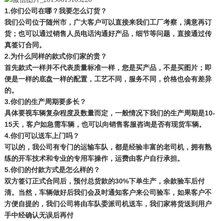
1.你们公司在哪？我要怎么订货？
我们公司位于随州市，广大客户可以直接来我们工厂考察，满意再订
货；也可以通过销售人员电话沟通好产品，细节等问题，直接通过传
真签订合同。
2.为什么同样的款式你们家的贵？
首先款式一样并不代表质量标准一样，您是买产品，不是买图片；即
便是一样的底盘一样的配置，工艺不同，服务不同，价格也会有差异
的。
3.你们的生产周期要多长？
10-
具体要视车辆复杂程度及数量而定，一般情况下我们的生产周期是
15天，客户如急需车辆，也可以向销售客服咨询是否有现
货车
辆。
4.你们可以送车上门吗？
可以的，我公司有专门的运输车队，都是经验丰富的老司机，拥有熟
练的开车技术和专业的
专用车
操作，运费由客户自行承担。
5.你们的付款方式是怎么样的？
30%下单生产，余款验车后付
双方签订正式合同后，预付总货款的
清。当然，车辆做好后我们会及时通知客户来公司验车，如果客户不
方便自提的，我们公司将由车队委派司机送车，我们家将货送到用户
手中经确认无误后再付