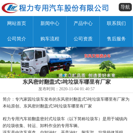
导航
网站首页
新闻中心
产品中心
联系我们
公司简介
购车流程
公司资质
售后服务
东风密封翻盖式5吨垃圾车哪里有厂家
发布时间：2020-11-04 01:40:57
简介：专汽家园垃圾车发布的东风密封翻盖式5吨垃圾车哪里有厂家为
本站原创。东风密封翻盖式5吨垃圾车哪里有厂家
程力专用汽车前翻盖密封式垃圾车（以下简称垃圾车）是用于城镇内
的垃圾收集、转运、卸料作业的专用车辆。
该车是由汽车底盘、自卸油缸、开盖油缸、附车架、垃圾箱体等组