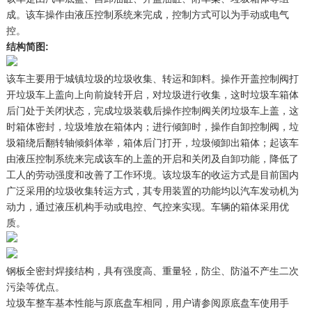
成。该车操作由液压控制系统来完成，控制方式可以为手动或电气
控。
结构简图:
该车主要用于城镇垃圾的垃圾收集、转运和卸料。操作开盖控制阀打
开垃圾车上盖向上向前旋转开启，对垃圾进行收集，这时垃圾车箱体
后门处于关闭状态，完成垃圾装载后操作控制阀关闭垃圾车上盖，这
时箱体密封，垃圾堆放在箱体内；进行倾卸时，操作自卸控制阀，垃
圾箱绕后翻转轴倾斜体举，箱体后门打开，垃圾倾卸出箱体；起该车
由液压控制系统来完成该车的上盖的开启和关闭及自卸功能，降低了
工人的劳动强度和改善了工作环境。该垃圾车的收运方式是目前国内
广泛采用的垃圾收集转运方式，其专用装置的功能均以汽车发动机为
动力，通过液压机构手动或电控、气控来实现。车辆的箱体采用优
质。
钢板全密封焊接结构，具有强度高、重量轻，防尘、防溢不产生二次
污染等优点。
垃圾车整车基本性能与原底盘车相同，用户请参阅原底盘车使用手