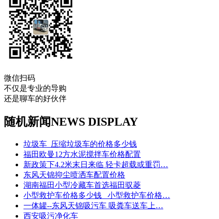
微信扫码
不仅是专业的导购
还是聊车的好伙伴
随机新闻
NEWS DISPLAY
垃圾车_压缩垃圾车的价格多少钱
福田欧曼12方水泥搅拌车价格配置
新政策下4.2米末日来临 轻卡超载或重罚…
东风天锦抑尘喷洒车配置价格
湖南福田小型冷藏车首选福田驭菱
小型救护车价格多少钱 _小型救护车价格…
一体罐--东风天锦吸污车 吸粪车送车上…
西安吸污净化车