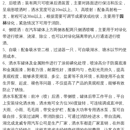
2、后喷洒；装有两只可喷淋后洒装置，主要对路面进行保洁和压尘，
呈扇形喷洒时，洒水宽度可达10m以上。3、高喷射：配备高射枪一
支，射程可达30m以上，根据需要可调节成雾状或柱状，主要用于
园
林
绿化，紧急情况下可用于消防。
4、侧喷洒：在汽车罐体上方两侧各配两只侧洒喷嘴，主要用于对绿化
带进行喷淋、浇灌、除尘，也可以对绿化隔离带的人行通道进行喷
洒。
5、自吸：配备吸水管二根，过滤器一只，可自吸湖水、塘水以节约使
用成本。
6、洒水车罐体及金属附件进行了涂前磷化处理，喷涂高分子防腐底漆
和金属面漆，附着力强，耐腐性好，漆膜均匀，色彩光亮持久，提高
美观程度，能够承受潮湿、多尘、盐雾等不良环境，长期使用不会发
生开裂、起皮、褪色等问题，不仅提高了产品的美观程度，能够有效
防止了锈蚀。
洒水车配置有：前冲（喷）后洒，带侧喷，罐体后带工作平台，平台
上安装绿化洒水炮，洒水炮可全方位360度旋转，可连续调成直冲状、
大雨、小雨、毛毛雨，带安全护栏，配备大功率专用洒水泵，泵可自
吸自排，安装过滤网，带消防接口，可通过消防栓进水，带自流阀。
湖北成龙威专用汽车公司是生产厂家，洒水车都是厂家直销，在外面
没有设立经销点，这样直接省去经销商代理的中间费用，让客户真正