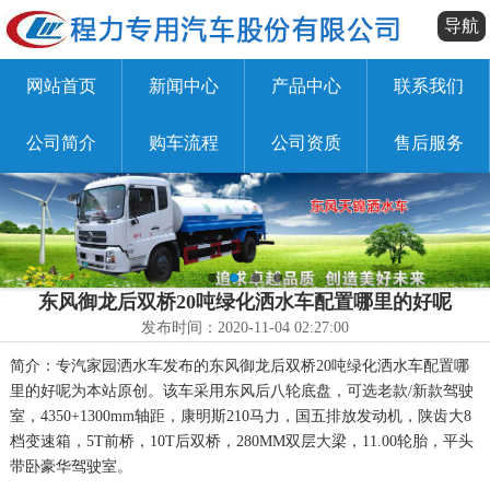
导航
网站首页
新闻中心
产品中心
联系我们
公司简介
购车流程
公司资质
售后服务
东风御龙后双桥20吨绿化洒水车配置哪里的好呢
发布时间：2020-11-04 02:27:00
简介：专汽家园洒水车发布的东风御龙后双桥20吨绿化洒水车配置哪
里的好呢为本站原创。该车采用东风后八轮底盘，可选老款/新款驾驶
室，4350+1300mm轴距，康明斯210马力，国五排放发动机，陕齿大8
档变速箱，5T前桥，10T后双桥，280MM双层大梁，11.00轮胎，平头
带卧豪华驾驶室。