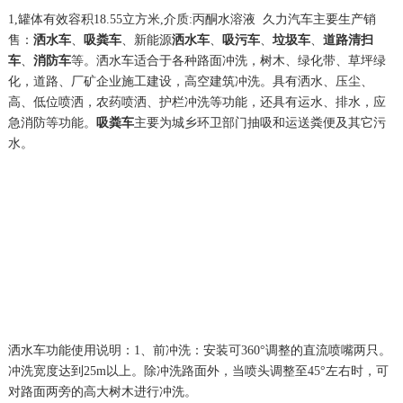
1,罐体有效容积18.55立方米,介质:丙酮水溶液 久力汽车主要生产销
售：
洒水车
、
吸粪车
、新能源
洒水车
、
吸污车
、
垃圾车
、
道路清扫
车
、
消防车
等。洒水车适合于各种路面冲洗，树木、绿化带、草坪绿
化，道路、厂矿企业施工建设，高空建筑冲洗。具有洒水、压尘、
高、低位喷洒，农药喷洒、护栏冲洗等功能，还具有运水、排水，应
急消防等功能。
吸粪车
主要为城乡环卫部门抽吸和运送粪便及其它污
水。
洒水车功能使用说明：1、前冲洗：安装可360°调整的直流喷嘴两只。
冲洗宽度达到25m以上。除冲洗路面外，当喷头调整至45°左右时，可
对路面两旁的高大树木进行冲洗。