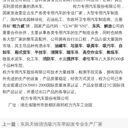
买到质优价廉的洒水车。 程力专用汽车股份有限公司，
国家发改委定点生产各类专用汽车的专业厂家，大型专用汽车制造
厂。国内知名园林绿化、石油化工、市政环卫专用汽车制造商。注册
商标“
程力威
”牌，国家产品代码：“CLW”和“SNJ”。
东风
、
解放
公司的
重要合作伙伴，主要从事各类专用汽车的生产制造业务，同时也销售
各大型厂家的整车及配件。公司拥有自行出口权，产品占据大量国外
市场，其主导品种有洒水车、
油罐车
、
垃圾车
、
吸粪车
、
吸污车
、
自
卸车
、
厢式货车
、
半挂车
、
清障车
、
随车吊
、
高空作业车
、
教练车
、
散装水泥车、化工车、
消防车
、水泥
搅拌车
、
牵引车
等八大系列300多
个品种车型。
程力专用汽车股份有限公司技术力量雄厚，检测手段完备，拥有国内
外先进的生产的设备，产品质量稳定，经营方式灵活，程力公司已率
先全面通过ISO9001-2000国际质量体系认证，产品全部通过3Ｃ国际强
制产品认证，并通过出口产品的各项认证。
程力专用汽车股份有限公司
厂址：湖北省随州市曾都区南郊程力汽车工业园
上一篇：
东风天锦清洗吸污车带副发专业生产厂家