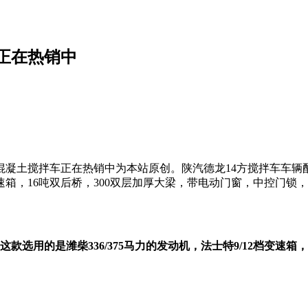
正在热销中
混凝土搅拌车正在热销中为本站原创。陕汽德龙14方搅拌车车辆
档变速箱，16吨双后桥，300双层加厚大梁，带电动门窗，中控门锁
款选用的是潍柴336/375马力的发动机，法士特9/12档变速箱