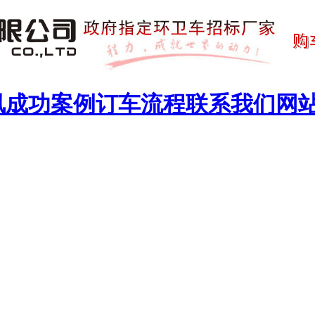
讯
成功案例
订车流程
联系我们
网