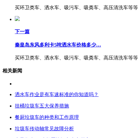
买环卫类车、洒水车、吸污车、吸粪车、高压清洗车等等
下一篇
秦皇岛东风多利卡5吨洒水车价格多少…
买环卫类车、洒水车、吸污车、吸粪车、高压清洗车等等
相关新闻
洒水车作业是有车速标准的你知道吗？
挂桶垃圾车五大保养措施
餐厨垃圾车的种类和工作原理
垃圾车传动轴常见故障分析