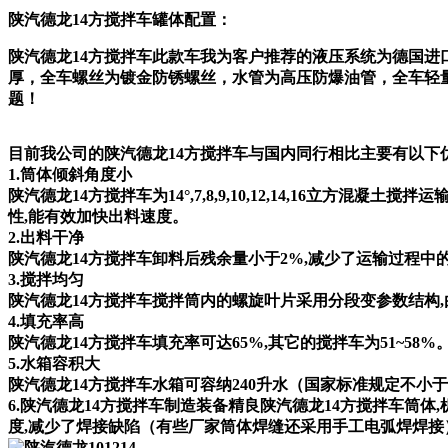
陕汽德龙14方搅拌车罐体配置：
陕汽德龙14方搅拌车此款车我为客户推荐的液压系统为德国进
厚，全车螺丝为镀金防锈螺丝，水管为高压防爆油管，全车轻
题！
目前我公司的
陕汽
德龙
14方搅拌车
与国内同行相比主要有以下
1.筒体倾斜角度小
陕汽德龙
14方搅拌车
为14°,7,8,9,10,12,14,16立
性,能有效加快出料速度。
2.出料干净
陕汽德龙14方
搅拌车
卸料后残余量小于2%,减少了运输过程中
3.搅拌均匀
陕汽德龙14方搅拌车搅拌筒内的螺旋叶片采用分段变参数结构,
4.填充率高
陕汽德龙14方搅拌车填充率可达65%,其它的搅拌车为51~5
5.水箱容积大
陕汽德龙14方搅拌车水箱可容纳240升水（国家标准规定不小于
6.陕汽德龙14方搅拌车制造装备精良
陕汽德龙14方搅拌车筒体
度,减少了焊接缺陷（有些厂家筒体焊缝还采用手工电弧焊焊接）