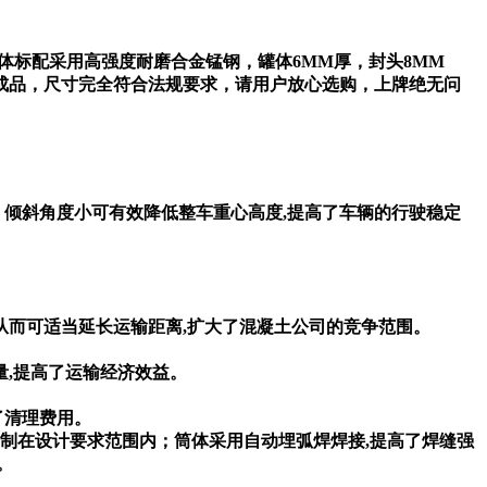
体标配采用高强度耐磨合金锰钢，罐体6MM厚，封头8MM
成品，尺寸完全符合法规要求，请用户放心选购，上牌绝无问
5°～16°）倾斜角度小可有效降低整车重心高度,提高了车辆的行驶稳定
,从而可适当延长运输距离,扩大了混凝土公司的竞争范围。
量,提高了运输经济效益。
了清理费用。
控制在设计要求范围内；筒体采用自动埋弧焊焊接,提高了焊缝强
。