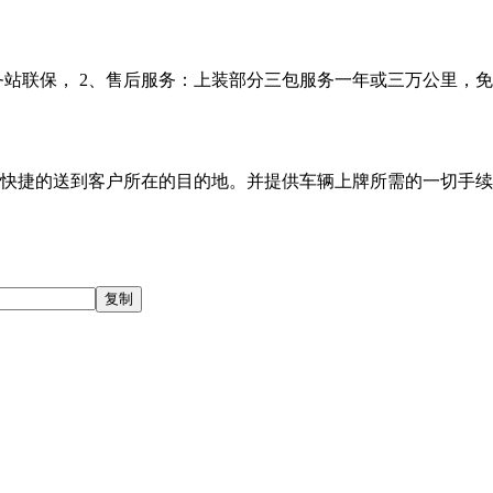
务站联保，
2、售后服务：上装部分三包服务一年或三万公里，免
、快捷的送到客户所在的目的地。并提供车辆上牌所需的一切手