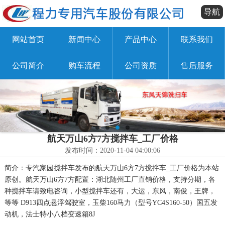
导航
网站首页
新闻中心
产品中心
联系我们
公司简介
购车流程
公司资质
售后服务
航天万山6方7方搅拌车_工厂价格
发布时间：2020-11-04 04:00:06
简介：专汽家园搅拌车发布的航天万山6方7方搅拌车_工厂价格为本站
原创。航天万山6方7方配置：湖北随州工厂直销价格，支持分期，各
种搅拌车请致电咨询，小型搅拌车还有，大运，东风，南俊，王牌，
等等 D913四点悬浮驾驶室，玉柴160马力（型号YC4S160-50）国五发
动机，法士特小八档变速箱8J