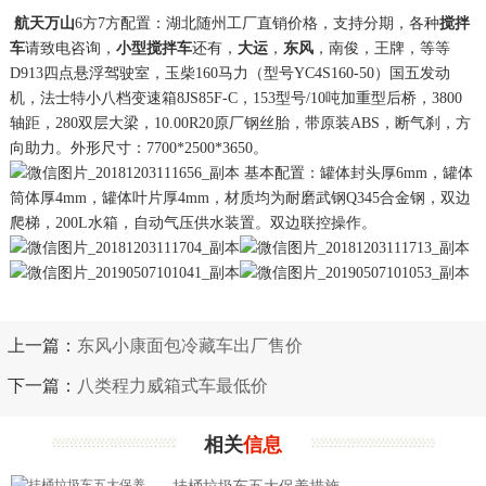
航天
万山
6方7方配置：湖北随州工厂直销价格，支持分期，各种
搅拌
车
请致电咨询，
小型搅拌车
还有，
大运
，
东风
，南俊，王牌，等等
D913四点悬浮驾驶室，玉柴160马力（型号YC4S160-50）国五发动
机，法士特小八档变速箱8JS85F-C，153型号/10吨加重型后桥，3800
轴距，280双层大梁，10.00R20原厂钢丝胎，带原装ABS，断气刹，方
向助力。外形尺寸：7700*2500*3650。
基本配置：罐体封头厚6mm，罐体
筒体厚4mm，罐体叶片厚4mm，材质均为耐磨武钢Q345合金钢，双边
爬梯，200L水箱，自动气压供水装置。双边联控操作。
上一篇：
东风小康面包冷藏车出厂售价
下一篇：
八类程力威箱式车最低价
相关
信息
挂桶垃圾车五大保养措施