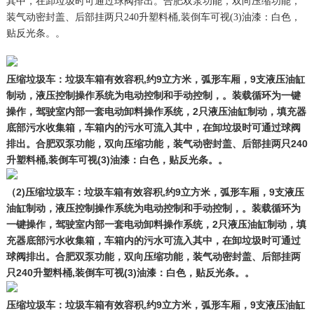
其中，在卸垃圾时可通过球阀排出。合肥双泵功能，双向压缩功能，
装气动密封盖、后部挂两只240升塑料桶,装倒车可视(3)油漆：白色，
贴反光条。。
压缩垃圾车
：
垃圾车
箱有效容积
,
约
9
立方米，弧形车厢，
9
支液压油缸
制动，液压控制操作系统为电动控制和手动控制，。装载循环为一键
操作，驾驶室内部一套电动卸料操作系统，
2
只液压油缸制动，填充器
底部污水收集箱，车箱内的污水可流入其中，在卸垃圾时可通过球阀
排出。合肥双泵功能，双向压缩功能，装气动密封盖、后部挂两只
240
升塑料桶
,
装倒车可视
(3)
油漆：白色，贴反光条。
。
（
2)
压缩
垃圾车
：
垃圾车箱有效容积
,
约
9
立方米，弧形车厢，
9
支液压
油缸制动，液压控制操作系统为电动控制和手动控制，。装载循环为
一键操作，驾驶室内部一套电动卸料操作系统，
2
只液压油缸制动，填
充器底部污水收集箱，车箱内的污水可流入其中，在卸垃圾时可通过
球阀排出。合肥双泵功能，双向压缩功能，装气动密封盖、后部挂两
只
240
升塑料桶
,
装倒车可视
(3)
油漆：白色，贴反光条。
。
压缩垃圾车：
垃圾车箱有效容积
,
约
9
立方米，弧形车厢，
9
支液压油缸