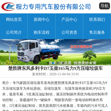
导航
网站首页
新闻中心
产品中心
联系我们
公司简介
购车流程
公司资质
售后服务
楚胜牌东风多利卡D7玉柴165马力9方压缩垃圾车
发布时间：2020-11-04 04:33:01
简介：专汽家园压缩垃圾车发布的楚胜牌东风多利卡D7玉柴165马力9
方压缩垃圾车为本站原创。压缩垃圾车：垃圾车箱有效容积,约9立方
米，弧形车厢，9支液压油缸制动，液压控制操作系统为电动控制和手
动控制，。装载循环为一键操作，驾驶室内部一套电动卸料操作系
统，2只液压油缸制动，填充器底部污水收集箱，车箱内的污水可流入