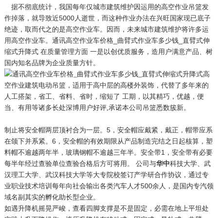
据不彻底统计，我国每年仅城市建筑维护因运用的高空作业吊篮发
作掉落，就导致近5000人逝世，而这种作业办法在兴旺国家现已底子
绝迹，取而代之的是高空作业车。因而，未来城市建筑维护将许多运
用高空作业车。通讯高空作业车价格_曲臂式作业车多少钱_直臂式伸
缩式升降式 在质量管理方面 一是以创优质服务，造用户满意产品、树
国内知名品牌为企业质量方针。
制止将安全帽两层顶衬合为一层。5，安全帽应戴紧，戴正，帽带应系
在颌下并系紧。6，安全帽的有效期限从产品制造完结之日起核算，塑
料帽不逾越两年半，玻璃钢帽不逾越三年半。安全带1，安全带有必要
每半年经过查验单位查验合格后方可将用。 公司与
华中
科技大学、武
汉理工大学、武汉科技大学等大专院校签订产学研合作协议，通过专
业职业技术培训每年向社会输出各类汽车人才500余人，是国内专汽领
域名副其实的孵化助长型企业。
如遇升降机摇晃严峻，查看四脚支撑是不是固定，必需在地上平坦处