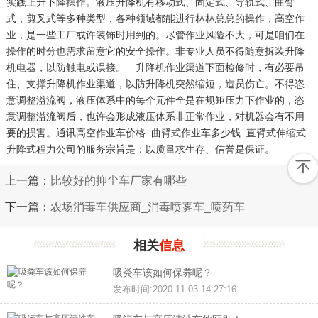
实践上升下降操作。液压升降机有移动式、固定式、导轨式、曲臂
式，剪叉式等多种类型，各种领域都能进行林林总总的操作，高空作
业，是一些工厂或许装饰时用到的。尽管作业风险不大，可是咱们在
操作的时分也需求留意它的安全操作。非专业人员不得随意拆装升降
机电器，以防触电或误接。 升降机作业渠道下面检修时，有必要吊
住、支撑升降机作业渠道，以防升降机突然缩短，造员伤亡。不得恣
意调整溢流阀，液压体系中的每个元件全是在规矩压力下作业的，恣
意调整溢流阀后，也许会形成液压体系非正常作业，对机器会有不用
要的损害。通讯高空作业车价格_曲臂式作业车多少钱_直臂式伸缩式
升降式程力公司的服务宗旨是：以质量求生存、信誉是保证。
上一篇：
比较好的抑尘车厂家有哪些
下一篇：
农场消毒车供应商_消毒喷雾车_喷药车
相关
信息
吸粪车该如何保养呢？
发布时间:2020-11-03 14:27:16