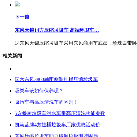
下一篇
东风天锦14方压缩垃圾车 高端环卫车…
14东风天锦压缩垃圾车采用东风商用车底盘，珍珠白带卧铺驾
相关新闻
国六东风3800轴距侧装挂桶压缩垃圾车
吸粪车该如何保养呢？
吸污车与高压清洗车的区别！
5方餐厨垃圾车泔水车带高压清洗功能参数
凯马蓝牌4方挂桶垃圾车厂家优惠活动价
东风压缩垃圾车助力破解垃圾围城困局