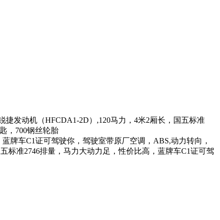
机（HFCDA1-2D）,120马力，4米2厢长，国五标准
匙，700钢丝轮胎
高，蓝牌车C1证可驾驶你，驾驶室带原厂空调，ABS,动力转向，
，国五标准2746排量，马力大动力足，性价比高，蓝牌车C1证可驾