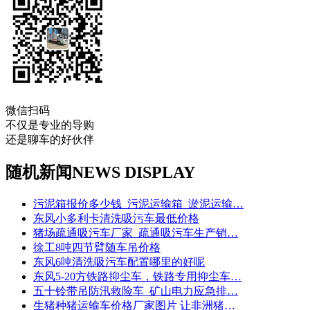
微信扫码
不仅是专业的导购
还是聊车的好伙伴
随机新闻
NEWS DISPLAY
污泥箱报价多少钱_污泥运输箱_淤泥运输…
东风小多利卡清洗吸污车最低价格
猪场疏通吸污车厂家_疏通吸污车生产销…
徐工8吨四节臂随车吊价格
东风6吨清洗吸污车配置哪里的好呢
东风5-20方铁路抑尘车，铁路专用抑尘车…
五十铃带吊防汛救险车_矿山电力应急排…
生猪种猪运输车价格厂家图片 让非洲猪…