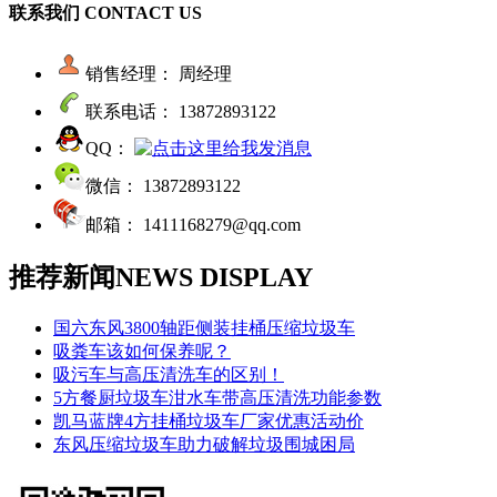
联系我们
CONTACT US
销售经理： 周经理
联系电话： 13872893122
QQ：
微信： 13872893122
邮箱： 1411168279@qq.com
推荐新闻
NEWS DISPLAY
国六东风3800轴距侧装挂桶压缩垃圾车
吸粪车该如何保养呢？
吸污车与高压清洗车的区别！
5方餐厨垃圾车泔水车带高压清洗功能参数
凯马蓝牌4方挂桶垃圾车厂家优惠活动价
东风压缩垃圾车助力破解垃圾围城困局