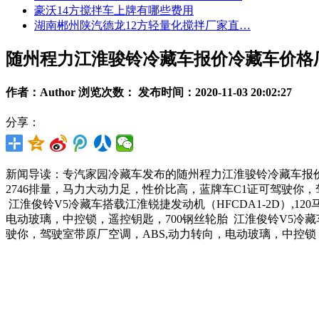
豪沃14方搅拌车上牌有哪些费用
湖南郴州陕汽德龙12方轻量化搅拌厂家直…
随州程力江淮骏铃冷藏车报价冷藏车价格
作者：Author 浏览次数：
发布时间：2020-11-03 20:02:27
分享：
新闻导读：专汽家园冷藏车发布的随州程力江淮骏铃冷藏车报价冷藏
2746排量，马力大动力足，性价比高，蓝牌车C1证可驾驶你，
江淮俊铃V5冷藏车搭载江淮锐捷发动机（HFCDA1-2D）,1
电动玻璃，中控锁，遥控钥匙，700钢丝轮胎
江淮俊铃V5冷藏
驶你，驾驶室带原厂空调，ABS,动力转向，电动玻璃，中控锁