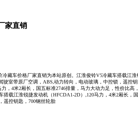
厂家直销
车价格厂家直销为本站原创。江淮俊铃V5冷藏车搭载江淮锐捷发动
驾驶室带原厂空调，ABS,动力转向，电动玻璃，中控锁，遥控钥
20马力，4米2厢长，国五标准2746排量，马力大动力足，性价比
车搭载江淮锐捷发动机（HFCDA1-2D）,120马力，4米2厢长
，遥控钥匙，700钢丝轮胎