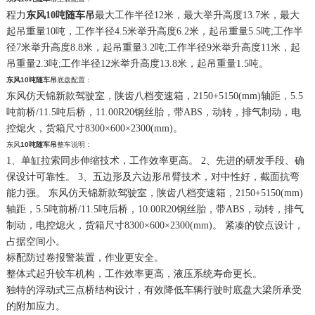
程力
东风10吨随车吊
最大工作半径12米，最大举升高度13.7米，最大
起吊重量10吨，工作半径4.5米举升高度6.2米，起吊重量5.5吨;工作半
径7米举升高度8.8米，起吊重量3.2吨;工作半径9米举升高度11米，起
吊重量2.3吨;工作半径12米举升高度13.8米，起吊重量1.5吨。
东风
10吨随车吊
底盘配置：
东风仿天锦新款驾驶室，陕齿八档变速箱，2150+5150(mm)轴距，5.5
吨前桥/11.5吨后桥，11.00R20钢丝胎，带ABS，动转，排气制动，电
控熄火，货箱尺寸8300×600×2300(mm)。
东风
10吨随车吊
整车说明：
1、单缸拉索同步伸缩技术，工作效率更高。 2、先进的研发手段、确
保设计可靠性。 3、五边形及六边形吊臂技术，对中性好，截面抗弯
能力强。 东风仿天锦新款驾驶室，陕齿八档变速箱，2150+5150(mm)
轴距，5.5吨前桥/11.5吨后桥，10.00R20钢丝胎，带ABS，动转，排气
制动，电控熄火，货箱尺寸8300×600×2300(mm)。 紧凑的铰点设计，
占据空间小。
标配防过卷报警装置，作业更安全。
整体式起升铰车机构，工作效率更高，液压系统寿命更长。
独特的浮动式三点桥结构设计，有效降低车辆行驶时底盘大梁所承受
的附加应力。