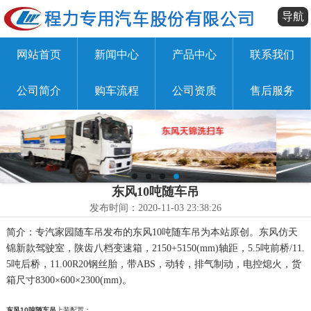
导航
网站首页
新闻中心
产品中心
联系我们
公司简介
购车流程
公司资质
售后服务
东风10吨随车吊
发布时间：2020-11-03 23:38:26
简介：专汽家园随车吊发布的东风10吨随车吊为本站原创。东风仿天
锦新款驾驶室，陕齿八档变速箱，2150+5150(mm)轴距，5.5吨前桥/11.
5吨后桥，11.00R20钢丝胎，带ABS，动转，排气制动，电控熄火，货
箱尺寸8300×600×2300(mm)。
东风10吨随车吊
上装配置：