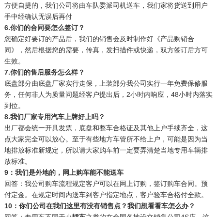
方便自提的，我们公司将由车队委派司机送车，我们家将货送到用户
手中经确认无误后再付
6.你们的合同要怎么签订？
您确定好要订的产品后，我们的销售会及时制作好《产品购销合
同》，然后根据您的需要，传真，发扫描件或快递，双方签订后方可
生效。
7.你们的售后服务怎么样？
底盘部分由底盘厂家实行走保，上装部分我公司实行一年免费保修服
务，任何非人为质量问题经客户提出后，2小时内响应，48小时内落实
到位。
8.我们厂家专用汽车上牌好上吗？
出厂都会统一开具发票，底盘和整车合格证及其他上户手续齐全，这
点大家完全可以放心。至于有些地方车管所不给上户，可能是因为当
地排放标准新规定，所以请大家购车前一定要弄清楚当地专用车辆排
放标准。
9：我们是外地的，网上购车能不能送车
回答：我公司购车流程规定客户可以在网上订购，签订购车合同。预
付定金。在规定时间内送车到客户指定地点，客户验车合格付全款。
10：你们公司在我们这里有没有销售点？我们想看看车怎么办？
回答：专用车不同于小
轿车
之类的在全国各地设立销售公司4S店，这