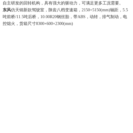
自主研发的回转机构，具有强大的驱动力，可满足更多工况需要。
东风
仿天锦新款驾驶室，陕齿八档变速箱，2150+5150(mm)轴距，5.5
吨前桥/11.5吨后桥，10.00R20钢丝胎，带ABS，动转，排气制动，电
控熄火，货箱尺寸8300×600×2300(mm)