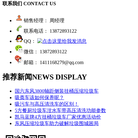
联系我们
CONTACT US
销售经理： 周经理
联系电话： 13872893122
QQ：
微信： 13872893122
邮箱： 1411168279@qq.com
推荐新闻
NEWS DISPLAY
国六东风3800轴距侧装挂桶压缩垃圾车
吸粪车该如何保养呢？
吸污车与高压清洗车的区别！
5方餐厨垃圾车泔水车带高压清洗功能参数
凯马蓝牌4方挂桶垃圾车厂家优惠活动价
东风压缩垃圾车助力破解垃圾围城困局