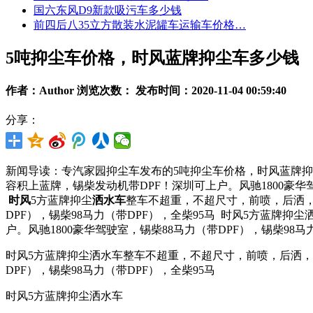
国六东风D9新款吸污车多少钱
前四后八35立方散装水泥罐车运输车价格…
5吨抑尘车价格，时风蓝牌抑尘车多少钱
作者：Author 浏览次数：
发布时间：2020-11-04 00:59:40
分享：
新闻导读：专汽家园抑尘车发布的5吨抑尘车价格，时风蓝牌抑
容积上蓝牌，锡柴发动机带DPF！深圳可上户。风驰1800豪华驾
时风
5方蓝牌抑尘
洒水车
整车不超重，不超尺寸，前喷，后洒
DPF），锡柴98马力（带DPF），全柴95马
时风5方蓝牌抑尘
户。风驰1800豪华驾驶室，锡柴88马力（带DPF），锡柴98马
时风5方蓝牌抑尘洒水车整车不超重，不超尺寸，前喷，后洒，侧
DPF），锡柴98马力（带DPF），全柴95马
时风5方蓝牌抑尘洒水车