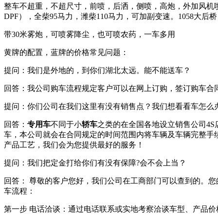
整车不超重，不超尺寸，前喷，后洒，侧喷，高炮，外加风机喷
DPF），全柴95马力，潍柴110马力，可加副变速。1058大后桥
带30米雾炮，可喷雾降尘，也可喷农药，一车多用
黄牌的配置，蓝牌的价格
常见问题：
提问：我们是外地的，到你们湖北太远。能不能送车？
回答：我公司购车流程规定客户可以在网上订购，签订购车合
提问：你们公司在我们这里有没有销售点？我们想看看车怎么
回答：
专用车
不同于小
轿车
之类的在全国各地设立销售公司4
车，本公司就会在合同规定的时间范围内将车辆及车辆完整手
产品工艺，我们会为您提供最好的服务！
提问：我们把定金打给你们有没有保障?会不会上当？
回答： 尊敬的客户您好，我们公司在工商部门可以查到的。您
车流程：
第一步 电话洽谈：通过电话联系或实地考察洽谈车型、产品价