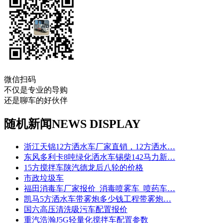
微信扫码
不仅是专业的导购
还是聊车的好伙伴
随机新闻
NEWS DISPLAY
浙江天锦12方洒水车厂家直销，12方洒水…
东风多利卡8吨绿化洒水车锡柴142马力新…
15方搅拌车陕汽德龙后八轮的价格
市政垃圾车
福田消毒车厂家报价_消毒喷雾车_喷药车…
凯马5方洒水车带雾炮多少钱工程带雾炮…
国六高压清洗吸污车配置报价
重汽浩瀚J5G轻量化搅拌车配置参数