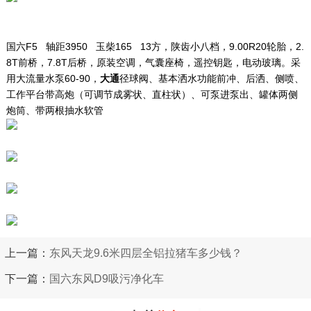
国六F5 轴距3950 玉柴165 13方，陕齿小八档，9.00R20轮胎，2.
8T前桥，7.8T后桥，原装空调，气囊座椅，遥控钥匙，电动玻璃。采
用大流量水泵60-90，
大通
径球阀、基本洒水功能前冲、后洒、侧喷、
工作平台带高炮（可调节成雾状、直柱状）、可泵进泵出、罐体两侧
炮筒、带两根抽水软管
上一篇：
东风天龙9.6米四层全铝拉猪车多少钱？
下一篇：
国六东风D9吸污净化车