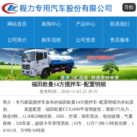
导航
网站首页
新闻中心
产品中心
联系我们
公司简介
购车流程
公司资质
售后服务
福田欧曼14方搅拌车~配置明细
发布时间：2020-11-03 22:30:35
简介：专汽家园搅拌车发布的福田欧曼14方搅拌车~配置明细为本站原
创。 底盘配置：福田欧曼ETX2490平顶驾驶室，潍柴375马力，
陕齿9档，12.00R20钢丝胎，ABS，空调，倒车雷达，电动玻璃，气囊
座椅，320车架，超级卡车管理系统（10方、12方7.5吨/13吨前后桥，1
4/16/18、方9吨/16吨前