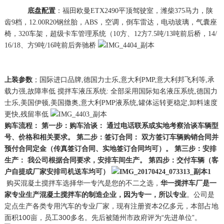
底盘配置
：福田欧曼ETX2490平顶驾驶室，潍柴375马力，陕
齿9档，12.00R20钢丝胎，ABS，空调，倒车雷达，电动玻璃，气囊座
椅，320车架，超级卡车管理系统（10方、12方7.5吨/13吨前后桥，14/
16/18、方9吨/16吨前后奔驰桥
上装参数
；国际进口品牌,德国力士乐,意大利PMP,意大利邦飞利等,承
载力强,故障率低 搅拌车液压系统: 全部采用国际知名液压系统,德国力
士乐,美国伊顿,美国撒奥,意大利PMP液系统,罐体运转更稳定,卸料速度
更快,残留率低
购车流程：
第一步：购车洽谈：
通过电话联系或实地考察洽谈车辆型
号、价格和相关要求。
第二步：签订合同：
双方签订车辆购销合同并
预付合同定金（传真签订合同、实地签订合同均可）。
第三步：安排
生产：
我公司根据合同要求，安排车间生产。
第四步：交付车辆（客
户自提或厂家安排司机送车均可）
购买混凝土搅拌车选择华一专汽是您的不二之选，
华一搅拌车厂是一
家专业生产混凝土搅拌车的制造企业，因为专一，所以专业
。公司是
定点生产各类专用汽车的专业厂家，现有注册资本2亿多元，本部占地
面积100亩，员工300多名。先后被随州市政府评为“先进单位”
。