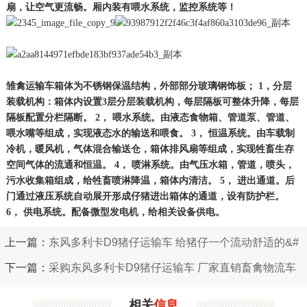
扇，让空气更流畅。厢内装有喂水系统，监控系统等！
雏禽运输车箱体为不锈钢保温结构，外部部分玻璃钢饰板；
1，分层
装载机构：箱体内设置3层分层装载机构，每层隔板可整体升降，每层
隔板配置分栏隔断。
2， 喂水系统。由液态食物箱、管道泵、管道、
喂水嘴等组成，实现液态水的输送和喂食。
3， 恒温系统。由车载制
冷机，暖风机，气体混合输送仓，箱体排风扇等组成，实现牲畜生存
空间气体的流通和恒温。
4， 喷淋系统。由气压水箱，管道，喷头，
污水收集箱组成，给牲畜喷淋降温，箱体内清洁。
5， 进出通道。后
门通过液压系统自动展开形成仔猪进出箱体的通道，设有防护栏。
6， 供电系统。配备微型发电机，给相关设备供电。
上一篇：
东风多利卡D9猪仔运输车 给猪仔一个流动舒适的&#
039;家‘
下一篇：
采购东风多利卡D9猪仔运输车 厂家直销畜禽物流车
相关
信息