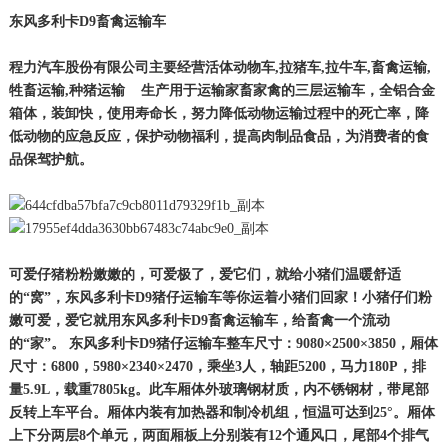
东风
多利卡D9
畜禽运输车
程力汽车股份有限公司主要经营活体动物车,拉猪车,拉牛车,畜禽运输,
牲畜运输,种猪运输 生产用于运输家畜家禽的三层运输车，全铝合金
箱体，装卸快，使用寿命长，努力降低动物运输过程中的死亡率，降
低动物的应急反应，保护动物福利，提高肉制品食品，为消费者的食
品保驾护航。
可爱仔猪粉粉嫩嫩的，可爱极了，爱它们，就给小猪们温暖舒适
的“窝”，东风多利卡D9猪仔运输车等你运着小猪们回家！小猪仔们粉
嫩可爱，爱它就用东风多利卡D9畜禽运输车，给畜禽一个流动
的“家”。
东风多利卡D9猪仔运输车整车尺寸：9080×2500×3850，厢体
尺寸：6800，5980×2340×2470，乘坐3人，轴距5200，马力180P，排
量5.9L，载重7805kg。此车厢体外玻璃钢材质，内不锈钢材，带尾部
反转上车平台。厢体内装有加热器和制冷机组，恒温可达到25°。厢体
上下分两层8个单元，两面厢板上分别装有12个通风口，尾部4个排气