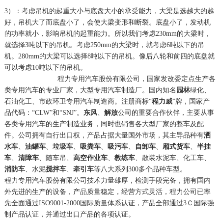
3）：考虑吊机的起重大小与底盘大小的承受能力，大梁是选越大的越
好，吊机大了而底盘小了，会使大梁变形和断裂。底盘小了，发动机
的功率就小，影响吊机的起重能力。所以我们考虑230mm的大梁时，
就选择3吨以下的吊机。考虑250mm的大梁时，就考虑6吨以下的吊
机。280mm的大梁可以选择8吨以下的吊机。像后八轮和前四的底盘就
可以考虑10吨以下的吊机。
程力专用汽车股份有限公司，国家发改委定点生产各
类专用汽车的专业厂家，大型专用汽车制造厂。国内知名
园林
绿化、
石油化工、市政环卫专用汽车制造商。注册商标“
程力威
”牌，国家产
品代码：“CLW”和“SNJ”。
东风
、
解放
公司的重要合作伙伴，主要从事
各类专用汽车的生产制造业务，同时也销售各大型厂家的整车及配
件。公司拥有自行出口权，产品占据大量国外市场，其主导品种有
洒
水车
、
油罐车
、
垃圾车
、
吸粪车
、
吸污车
、
自卸车
、
厢式货车
、
半挂
车
、
清障车
、随车吊、
高空作业车
、
教练车
、散装水泥车、化工车、
消防车
、水泥
搅拌车
、
牵引车
等八大系列300多个品种车型。
程力专用汽车股份有限公司技术力量雄厚，检测手段完备，拥有国内
外先进的生产的设备，产品质量稳定，经营方式灵活，程力公司已率
先全面通过ISO9001-2000国际质量体系认证，产品全部通过3Ｃ国际强
制产品认证，并通过出口产品的各项认证。