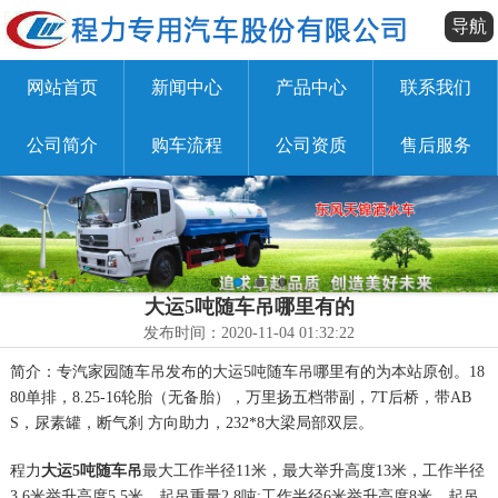
导航
网站首页
新闻中心
产品中心
联系我们
公司简介
购车流程
公司资质
售后服务
大运5吨随车吊哪里有的
发布时间：2020-11-04 01:32:22
简介：专汽家园随车吊发布的大运5吨随车吊哪里有的为本站原创。18
80单排，8.25-16轮胎（无备胎），万里扬五档带副，7T后桥，带AB
S，尿素罐，断气刹 方向助力，232*8大梁局部双层。
程力
大运5吨随车吊
最大工作半径11米，最大举升高度13米，工作半径
3.6米举升高度5.5米，起吊重量2.8吨;工作半径6米举升高度8米，起吊