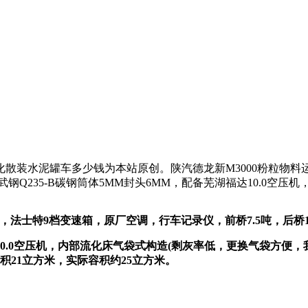
散装水泥罐车多少钱为本站原创。陕汽德龙新M3000粉粒物料
钢Q235-B碳钢筒体5MM封头6MM，配备芜湖福达10.0空压
力，法士特9档变速箱，原厂空调，行车记录仪，前桥7.5吨，后桥
福达10.0空压机，内部流化床气袋式构造(剩灰率低，更换气袋方
21立方米，实际容积约25立方米。