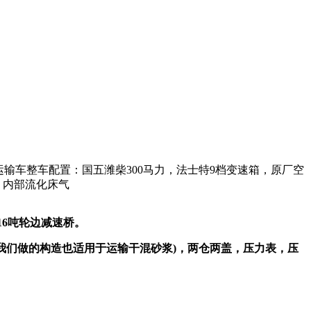
运输车整车配置：国五潍柴300马力，法士特9档变速箱，原厂空
机，内部流化床气
16吨轮边减速桥。
便，我们做的构造也适用于运输干混砂浆)，两仓两盖，压力表，压