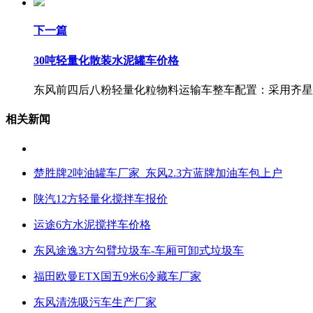
下一篇
30吨轻量化散装水泥罐车价格
东风前四后八粉轻量化粒物料运输车整车配置：采用齐星
相关新闻
楚胜牌2吨油罐车厂家 东风2.3方蓝牌加油车包上户
陕汽12方轻量化搅拌车报价
运途6方水泥搅拌车价格
东风途逸3方勾臂垃圾车-车厢可卸式垃圾车
福田欧曼ETX国五9米6冷藏车厂家
东风清洗吸污车生产厂家