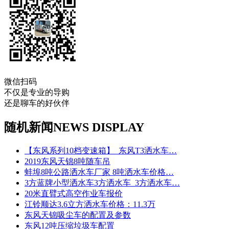
微信扫码
不仅是专业的导购
还是聊车的好伙伴
随机新闻
NEWS DISPLAY
【东风系列10档变速箱】_东风T3洒水车…
2019东风天锦8吨随车吊
蚌埠8吨公路洒水车厂家 8吨洒水车价格…
3方蓝牌小型洒水车3方洒水车_3方洒水车…
20米直臂式高空作业车报价
江铃顺达3.6立方洒水车价格：11.3万
东风天锦吸尘车的配置及参数
东风12吨压缩垃圾车配置