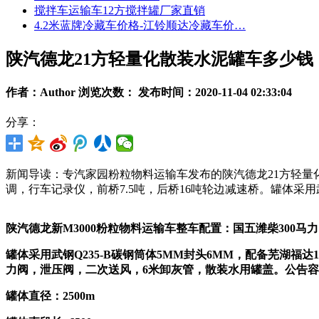
搅拌车运输车12方搅拌罐厂家直销
4.2米蓝牌冷藏车价格-江铃顺达冷藏车价…
陕汽德龙21方轻量化散装水泥罐车多少钱
作者：Author 浏览次数：
发布时间：2020-11-04 02:33:04
分享：
新闻导读：专汽家园粉粒物料运输车发布的陕汽德龙21方轻量化
调，行车记录仪，前桥7.5吨，后桥16吨轮边减速桥。罐体采用武
陕汽德龙新
M3000粉粒物料运输车整车配置：国五潍柴300马
罐体采用武钢
Q235-B碳钢筒体5MM封头6MM，配备芜湖
力阀，泄压阀，二次送风，6米卸灰管，散装水用罐盖。公告容积
罐体直径：
2500m