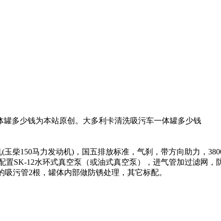
体罐多少钱为本站原创。大多利卡清洗吸污车一体罐多少钱
玉柴150马力发动机)，国五排放标准，气刹，带方向助力，3800
，配置SK-12水环式真空泵（或油式真空泵），进气管加过滤网
12米的吸污管2根，罐体内部做防锈处理，其它标配。