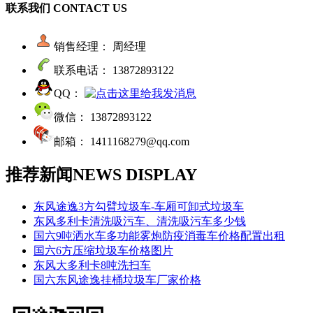
联系我们
CONTACT US
销售经理： 周经理
联系电话： 13872893122
QQ：
微信： 13872893122
邮箱： 1411168279@qq.com
推荐新闻
NEWS DISPLAY
东风途逸3方勾臂垃圾车-车厢可卸式垃圾车
东风多利卡清洗吸污车、清洗吸污车多少钱
国六9吨洒水车多功能雾炮防疫消毒车价格配置出租
国六6方压缩垃圾车价格图片
东风大多利卡8吨洗扫车
国六东风途逸挂桶垃圾车厂家价格