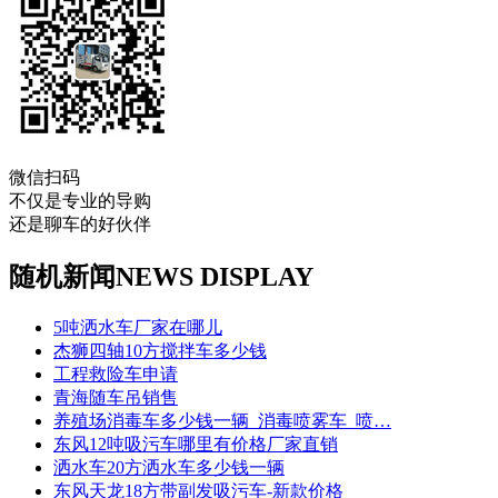
微信扫码
不仅是专业的导购
还是聊车的好伙伴
随机新闻
NEWS DISPLAY
5吨洒水车厂家在哪儿
杰狮四轴10方搅拌车多少钱
工程救险车申请
青海随车吊销售
养殖场消毒车多少钱一辆_消毒喷雾车_喷…
东风12吨吸污车哪里有价格厂家直销
洒水车20方洒水车多少钱一辆
东风天龙18方带副发吸污车-新款价格