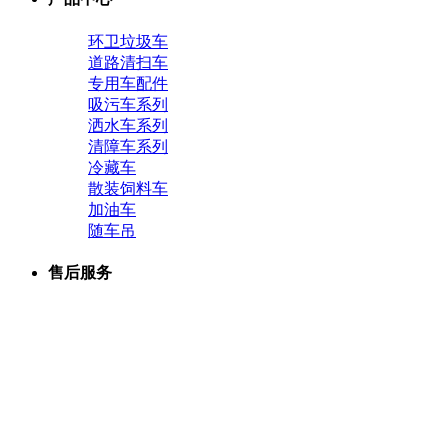
环卫垃圾车
道路清扫车
专用车配件
吸污车系列
洒水车系列
清障车系列
冷藏车
散装饲料车
加油车
随车吊
售后服务
生产设备
联系我们
销售网络
组织机构
公司文化
服务承诺
购车流程