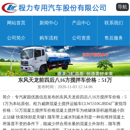
导航
网站首页
新闻中心
产品中心
联系我们
公司简介
购车流程
公司资质
售后服务
东风天龙前四后八16方搅拌车价格：51万
发布时间：2020-11-03 12:14:06
简介：专汽家园优惠信息发布的东风天龙前四后八16方搅拌车价格：5
1万为本站原创。程力威牌混凝土搅拌运输车CLW5310GJBD4厂家指导
价格：51万混凝土搅拌车价格混凝土搅拌车为啥罐体容积越用越小防
止沾罐 快装快卸是关键1.随车带上减水剂减水剂是一种在维持混凝土
坍落度不变的条件下，能减少拌合用水量的混凝土外加剂，随车携