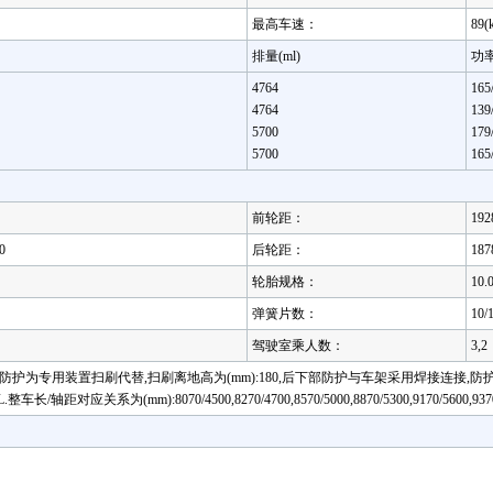
最高车速：
89(
排量(ml)
功率
4764
165
4764
139
5700
179
5700
165
前轮距：
192
0
后轮距：
187
轮胎规格：
10.
弹簧片数：
10/
驾驶室乘人数：
3,2
专用装置扫刷代替,扫刷离地高为(mm):180,后下部防护与车架采用焊接连接,防护材料为Q2
应关系为(mm):8070/4500,8270/4700,8570/5000,8870/5300,9170/5600,9