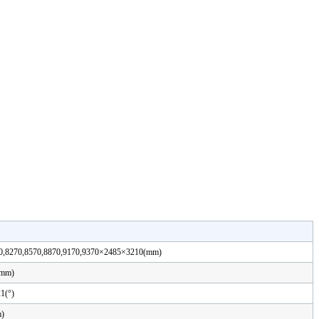
0,8270,8570,8870,9170,9370×2485×3210(mm)
mm)
1(°)
)