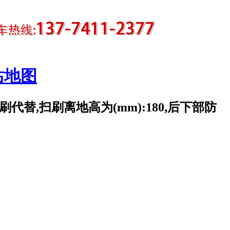
站地图
代替,扫刷离地高为(mm):180,后下部防