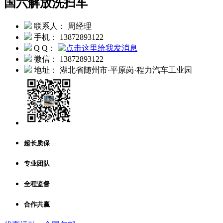
国六解放洗扫车
联系人： 周经理
手机： 13872893122
Q Q：
微信： 13872893122
地址： 湖北省随州市·平原岗·程力汽车工业园
超长质保
专业团队
全程监督
合作共赢