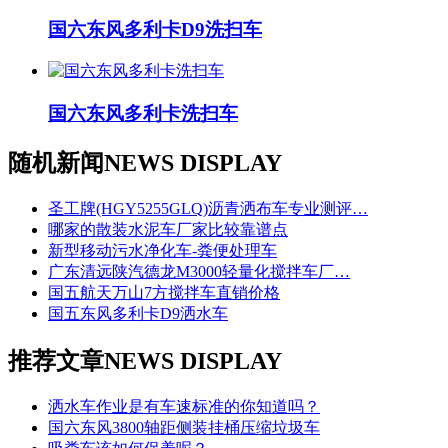
国六东风多利卡D9洗扫车
国六东风多利卡洗扫车
随机新闻
NEWS DISPLAY
圣工牌(HGY5255GLQ)沥青洒布车专业测评…
哪家的散装水泥车厂家比较靠谱点
新型移动污水净化车-粪便处理车
广东清远陕汽德龙M3000轻量化搅拌车厂…
国五航天万山7方搅拌车直销价格
国五东风多利卡D9洒水车
推荐文章
NEWS DISPLAY
洒水车作业是有车速标准的你知道吗？
国六东风3800轴距侧装挂桶压缩垃圾车