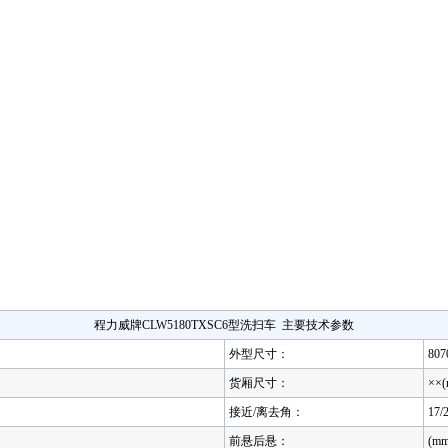
程力威牌CLW5180TXSC6型洗扫车 主要技术参数
外型尺寸：
807
货厢尺寸：
××(
接近/离去角：
17/2
前悬后悬：
(mm