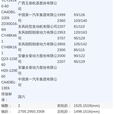
YCY2414
广西玉柴机器股份有限公
0-60
司
CA4DB1-
中国第一汽车集团有限公
1999
93/126
11E6
司
2360
103/140
ZD30D16-
东风轻型发动机有限公司
2207
81/110
6N
东风朝阳朝柴动力有限公
2953
120/163
CY4BK46
司
3707
95/129
1
东风朝阳朝柴动力有限公
3856
105/142
CY4BK16
司
2300
85/115
1
安徽全柴动力股份有限公
2000
90/122
Q23-115E
司
2207
95/129
60
安徽全柴动力股份有限公
H20-120E
司
60
中国第一汽车集团有限公
CA4DB1-
司
13E6
排放标
国六
准：
轴数：
2
前轮距：
1525,1519(mm)
轴距：
2700,2950,3308
后轮距：
1498,1516(mm)