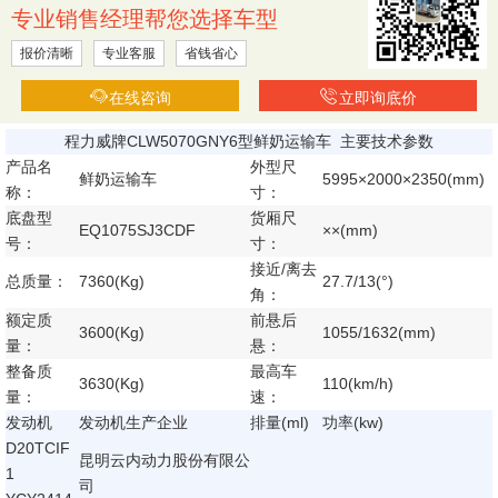
专业销售经理帮您选择车型
报价清晰
专业客服
省钱省心
在线咨询
立即询底价
程力威牌CLW5070GNY6型鲜奶运输车 主要技术参数
产品名
外型尺
鲜奶运输车
5995×2000×2350(mm)
称：
寸：
底盘型
货厢尺
EQ1075SJ3CDF
××(mm)
号：
寸：
接近/离去
总质量：
7360(Kg)
27.7/13(°)
角：
额定质
前悬后
3600(Kg)
1055/1632(mm)
量：
悬：
整备质
最高车
3630(Kg)
110(km/h)
量：
速：
发动机
发动机生产企业
排量(ml)
功率(kw)
D20TCIF
昆明云内动力股份有限公
1
司