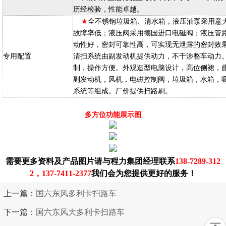
历经检验，性能卓越。
全不锈钢垃圾箱、清水箱，
★
液压油泵采用意
故障率低；
；
液压阀采用德国进口电磁阀
液压管
动性好，密封可靠性高，可实现无泄露的密封效
专用配置
清扫系统由副发动机提供动力，不干涉整车动力
制，操作方便。外观造型电脑设计，高位侧裙，
副发动机，风机，电磁控制阀，垃圾箱，水箱，
系统等组成。厂价提供扫路刷。
多方位功能展示图
需要更多资料及产品图片请与程力集团经理联系
138-7289-312
2，137-7411-2377
我们会为您提供更好的服务！
上一篇：
国六东风多利卡扫路车
下一篇：
国六东风大多利卡扫路车