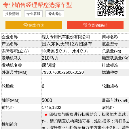
专业销售经理帮您选择车型
报价清晰
专业客服
省钱省心
在线咨询
立即询底价
企业名称
程力专用汽车股份有限公司
商标名称
产品名称
国六东风天锦12方扫路车
底盘型号
实际容积(立方)
垃圾厢5立方、水4立方
总质量(kg)
发动机马力
210马力
额定载质量(Kg
发动机名称
康明斯
排放标准
外形尺寸(MM)
7930,7630x2500x3120
燃油种类
轮胎数
6
轮胎规格
轴距(MM)
5000
最高车速(km/h
前轮距
1745,1802
后轮距
★
四扫盘与吸盘进行扫吸结合，扫吸能力卓越
作，清扫装置机构简洁可靠，难以损坏；清扫作业
性能简介
m，清扫作业油耗低至每万平方米小于2.5L。